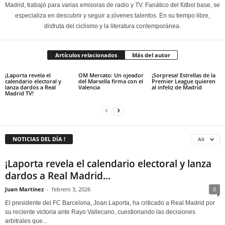
Madrid, trabajó para varias emisoras de radio y TV. Fanático del fútbol base, se
especializa en descubrir y seguir a jóvenes talentos. En su tiempo libre,
disfruta del ciclismo y la literatura contemporánea.
Artículos relacionados
Más del autor
¡Laporta revela el
OM Mercato: Un ojeador
¡Sorpresa! Estrellas de la
calendario electoral y
del Marsella firma con el
Premier League quieren
lanza dardos a Real
Valencia
al infeliz de Madrid
Madrid TV!
NOTICIAS DEL DÍA !
All
¡Laporta revela el calendario electoral y lanza
dardos a Real Madrid...
Juan Martinez
-
febrero 3, 2026
0
El presidente del FC Barcelona, Joan Laporta, ha criticado a Real Madrid por
su reciente victoria ante Rayo Vallecano, cuestionando las decisiones
arbitrales que...