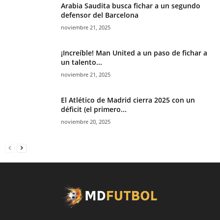
Arabia Saudita busca fichar a un segundo
defensor del Barcelona
noviembre 21, 2025
¡Increíble! Man United a un paso de fichar a
un talento...
noviembre 21, 2025
El Atlético de Madrid cierra 2025 con un
déficit (el primero...
noviembre 20, 2025