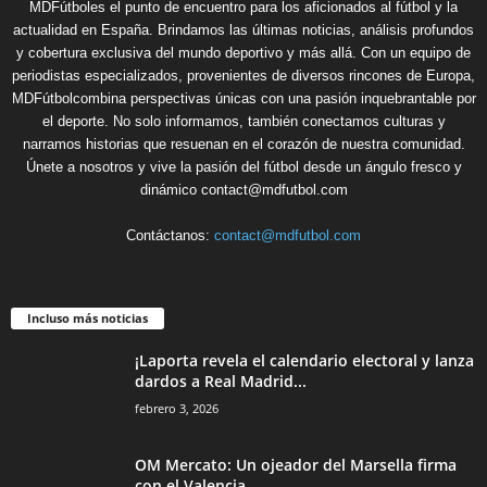
MDFútboles el punto de encuentro para los aficionados al fútbol y la
actualidad en España. Brindamos las últimas noticias, análisis profundos
y cobertura exclusiva del mundo deportivo y más allá. Con un equipo de
periodistas especializados, provenientes de diversos rincones de Europa,
MDFútbolcombina perspectivas únicas con una pasión inquebrantable por
el deporte. No solo informamos, también conectamos culturas y
narramos historias que resuenan en el corazón de nuestra comunidad.
Únete a nosotros y vive la pasión del fútbol desde un ángulo fresco y
dinámico contact@mdfutbol.com
Contáctanos:
contact@mdfutbol.com
Incluso más noticias
¡Laporta revela el calendario electoral y lanza
dardos a Real Madrid...
febrero 3, 2026
OM Mercato: Un ojeador del Marsella firma
con el Valencia