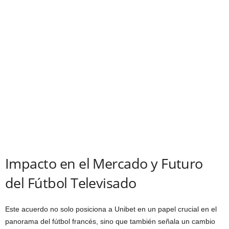
Impacto en el Mercado y Futuro
del Fútbol Televisado
Este acuerdo no solo posiciona a Unibet en un papel crucial en el
panorama del fútbol francés, sino que también señala un cambio