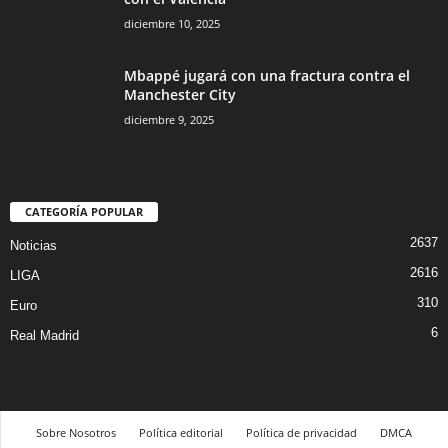
diciembre 10, 2025
Mbappé jugará con una fractura contra el
Manchester City
diciembre 9, 2025
CATEGORÍA POPULAR
2637
Noticias
2616
LIGA
310
Euro
6
Real Madrid
Sobre Nosotros
Política editorial
Política de privacidad
DMCA