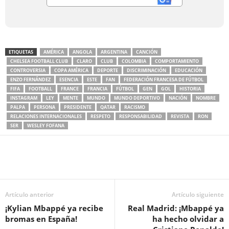
ETIQUETAS
AMÉRICA
ANGOLA
ARGENTINA
CANCIÓN
CHELSEA FOOTBALL CLUB
CLARO
CLUB
COLOMBIA
COMPORTAMIENTO
CONTROVERSIA
COPA AMÉRICA
DEPORTE
DISCRIMINACIÓN
EDUCACIÓN
ENZO FERNÁNDEZ
ESENCIA
ESTE
FAN
FEDERACIÓN FRANCESA DE FÚTBOL
FIFA
FOOTBALL
FRANCE
FRANCIA
FÚTBOL
GEN
GOL
HISTORIA
INSTAGRAM
LEY
MENTE
MUNDO
MUNDO DEPORTIVO
NACIÓN
NOMBRE
PALPA
PERSONA
PRESIDENTE
QATAR
RACISMO
RELACIONES INTERNACIONALES
RESPETO
RESPONSABILIDAD
REVISTA
RON
SER
WESLEY FOFANA
Artículo anterior
Artículo siguiente
¡Kylian Mbappé ya recibe
Real Madrid: ¡Mbappé ya
bromas en España!
ha hecho olvidar a