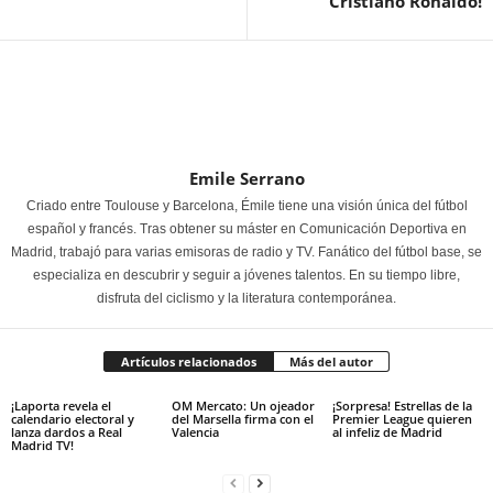
Cristiano Ronaldo!
Emile Serrano
Criado entre Toulouse y Barcelona, Émile tiene una visión única del fútbol
español y francés. Tras obtener su máster en Comunicación Deportiva en
Madrid, trabajó para varias emisoras de radio y TV. Fanático del fútbol base, se
especializa en descubrir y seguir a jóvenes talentos. En su tiempo libre,
disfruta del ciclismo y la literatura contemporánea.
Artículos relacionados
Más del autor
¡Laporta revela el
OM Mercato: Un ojeador
¡Sorpresa! Estrellas de la
calendario electoral y
del Marsella firma con el
Premier League quieren
lanza dardos a Real
Valencia
al infeliz de Madrid
Madrid TV!