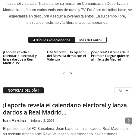
español y francés. Tras obtener su máster en Comunicación Deportiva en
Madrid, trabajó para varias emisoras de radio y TV. Fanático del fútbol base, se
especializa en descubrir y seguir a jóvenes talentos. En su tiempo libre,
disfruta del ciclismo y la literatura contemporánea.
Artículos relacionados
Más del autor
¡Laporta revela el
OM Mercato: Un ojeador
¡Sorpresa! Estrellas de la
calendario electoral y
del Marsella firma con el
Premier League quieren
lanza dardos a Real
Valencia
al infeliz de Madrid
Madrid TV!
NOTICIAS DEL DÍA !
All
¡Laporta revela el calendario electoral y lanza
dardos a Real Madrid...
Juan Martinez
-
febrero 3, 2026
0
El presidente del FC Barcelona, Joan Laporta, ha criticado a Real Madrid por
su reciente victoria ante Rayo Vallecano, cuestionando las decisiones