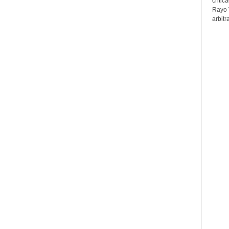
critic
Rayo 
arbitr