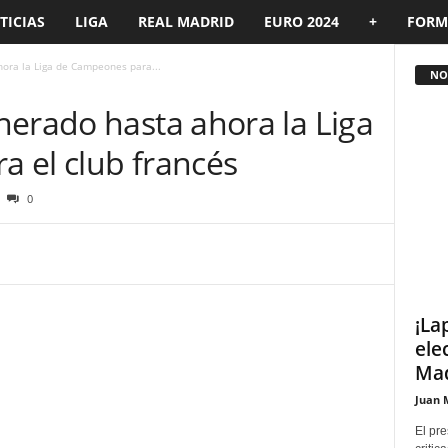
TICIAS
LIGA
REAL MADRID
EURO 2024
+
FORM
ora la Liga de Campeones para...
NOT
nerado hasta ahora la Liga
 el club francés
0
¡La
ele
Mad
Juan 
El pre