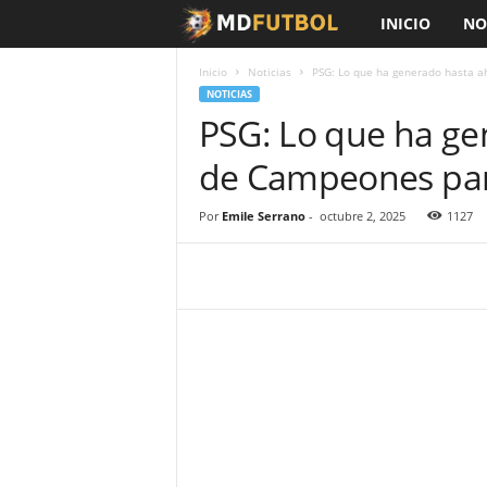
INICIO
NO
M
D
Inicio
Noticias
PSG: Lo que ha generado hasta ah
NOTICIAS
PSG: Lo que ha ge
F
de Campeones para
ú
t
Por
Emile Serrano
-
octubre 2, 2025
1127
b
o
l