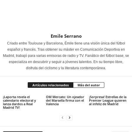
Emile Serrano
Criado entre Toulouse y Barcelona, Émile tiene una visión única del fútbol
español y francés. Tras obtener su máster en Comunicación Deportiva en
Madrid, trabajó para varias emisoras de radio y TV. Fanático del fútbol base, se
especializa en descubrir y seguir a jóvenes talentos. En su tiempo libre,
disfruta del ciclismo y la literatura contemporánea.
Artículos relacionados
Más del autor
¡Laporta revela el
OM Mercato: Un ojeador
¡Sorpresa! Estrellas de la
calendario electoral y
del Marsella firma con el
Premier League quieren
lanza dardos a Real
Valencia
al infeliz de Madrid
Madrid TV!