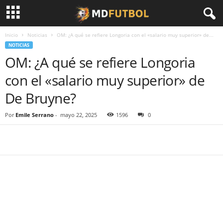
Inicio
Noticias
OM: ¿A qué se refiere Longoria con el «salario muy superior» de...
NOTICIAS
OM: ¿A qué se refiere Longoria
con el «salario muy superior» de
De Bruyne?
Por
Emile Serrano
-
mayo 22, 2025
1596
0