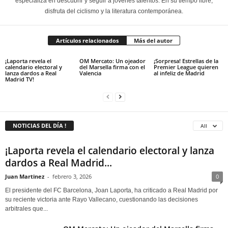
especializa en descubrir y seguir a jóvenes talentos. En su tiempo libre,
disfruta del ciclismo y la literatura contemporánea.
Artículos relacionados
Más del autor
¡Laporta revela el
OM Mercato: Un ojeador
¡Sorpresa! Estrellas de la
calendario electoral y
del Marsella firma con el
Premier League quieren
lanza dardos a Real
Valencia
al infeliz de Madrid
Madrid TV!
NOTICIAS DEL DÍA !
All
¡Laporta revela el calendario electoral y lanza
dardos a Real Madrid...
Juan Martinez
-
febrero 3, 2026
0
El presidente del FC Barcelona, Joan Laporta, ha criticado a Real Madrid por
su reciente victoria ante Rayo Vallecano, cuestionando las decisiones
arbitrales que...