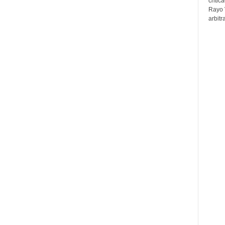
critic
Rayo 
arbitr