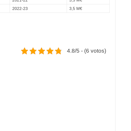
2021-22
3,5 M€
2022-23
3,5 M€
4.8/5 - (6 votos)