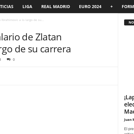
TICIAS
LIGA
REAL MADRID
EURO 2024
+
FORM
 Ibrahimovic a lo largo de su...
NOT
lario de Zlatan
rgo de su carrera
3
0
¡La
ele
Mad
Juan 
El pre