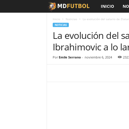
INICIO
NO
M
D
Inicio
Noticias
La evolución del salario de Zlatan
NOTICIAS
La evolución del sa
F
Ibrahimovic a lo la
ú
t
Por
Emile Serrano
-
noviembre 6, 2024
232
b
o
l