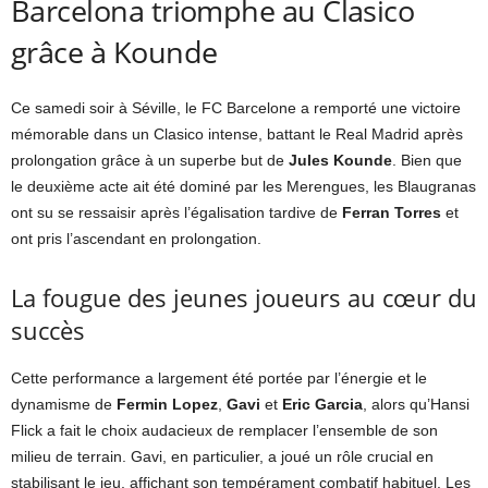
Barcelona triomphe au Clasico
grâce à Kounde
Ce samedi soir à Séville, le FC Barcelone a remporté une victoire
mémorable dans un Clasico intense, battant le Real Madrid après
prolongation grâce à un superbe but de
Jules Kounde
. Bien que
le deuxième acte ait été dominé par les Merengues, les Blaugranas
ont su se ressaisir après l’égalisation tardive de
Ferran Torres
et
ont pris l’ascendant en prolongation.
La fougue des jeunes joueurs au cœur du
succès
Cette performance a largement été portée par l’énergie et le
dynamisme de
Fermin Lopez
,
Gavi
et
Eric Garcia
, alors qu’Hansi
Flick a fait le choix audacieux de remplacer l’ensemble de son
milieu de terrain. Gavi, en particulier, a joué un rôle crucial en
stabilisant le jeu, affichant son tempérament combatif habituel. Les