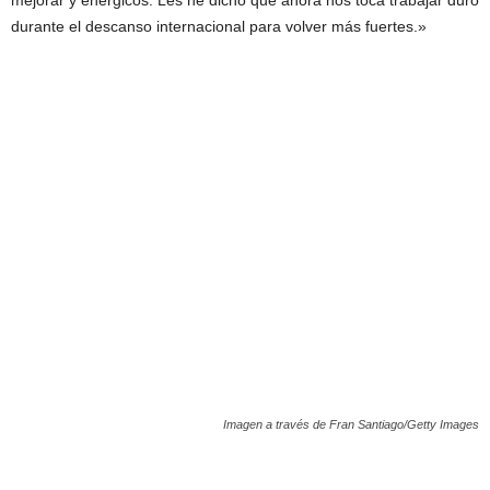
mejorar y enérgicos. Les he dicho que ahora nos toca trabajar duro
durante el descanso internacional para volver más fuertes.»
Imagen a través de Fran Santiago/Getty Images