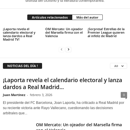
disfruta del ciclismo y la literatura contemporánea.
Artículos relacionados
Más del autor
¡Laporta revela el
OM Mercato: Un ojeador
¡Sorpresa! Estrellas de la
calendario electoral y
del Marsella firma con el
Premier League quieren
lanza dardos a Real
Valencia
al infeliz de Madrid
Madrid TV!
NOTICIAS DEL DÍA !
All
¡Laporta revela el calendario electoral y lanza
dardos a Real Madrid...
Juan Martinez
-
febrero 3, 2026
0
El presidente del FC Barcelona, Joan Laporta, ha criticado a Real Madrid por
su reciente victoria ante Rayo Vallecano, cuestionando las decisiones
arbitrales que...
OM Mercato: Un ojeador del Marsella firma