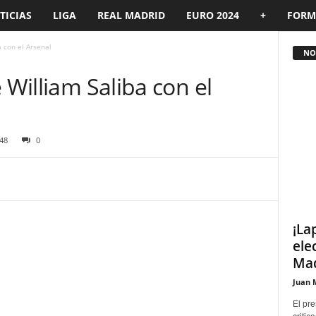
TICIAS
LIGA
REAL MADRID
EURO 2024
+
FORM
a con el Arsenal
NOT
 William Saliba con el
48
0
¡La
ele
Mad
Juan 
El pre