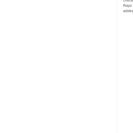
critic
Rayo 
arbitr