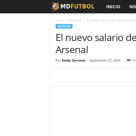
INICIO
NO
M
D
Inicio
Noticias
El nuevo salario de William Salib
NOTICIAS
El nuevo salario de
F
Arsenal
ú
t
Por
Emile Serrano
-
septiembre 27, 2025
11
b
o
l