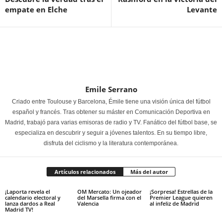
empate en Elche
Levante
Emile Serrano
Criado entre Toulouse y Barcelona, Émile tiene una visión única del fútbol
español y francés. Tras obtener su máster en Comunicación Deportiva en
Madrid, trabajó para varias emisoras de radio y TV. Fanático del fútbol base, se
especializa en descubrir y seguir a jóvenes talentos. En su tiempo libre,
disfruta del ciclismo y la literatura contemporánea.
Artículos relacionados
Más del autor
¡Laporta revela el
OM Mercato: Un ojeador
¡Sorpresa! Estrellas de la
calendario electoral y
del Marsella firma con el
Premier League quieren
lanza dardos a Real
Valencia
al infeliz de Madrid
Madrid TV!