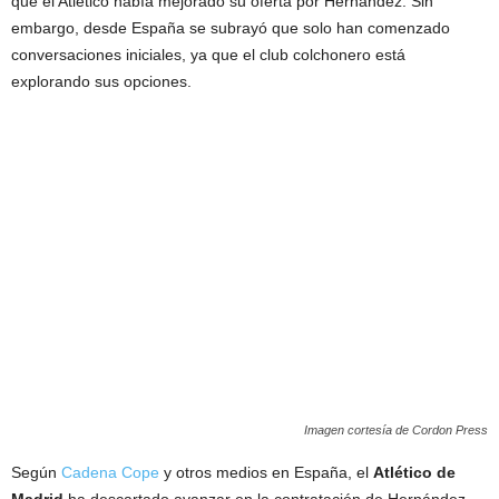
que el Atlético había mejorado su oferta por Hernández. Sin
embargo, desde España se subrayó que solo han comenzado
conversaciones iniciales, ya que el club colchonero está
explorando sus opciones.
Imagen cortesía de Cordon Press
Según
Cadena Cope
y otros medios en España, el
Atlético de
Madrid
ha descartado avanzar en la contratación de Hernández.