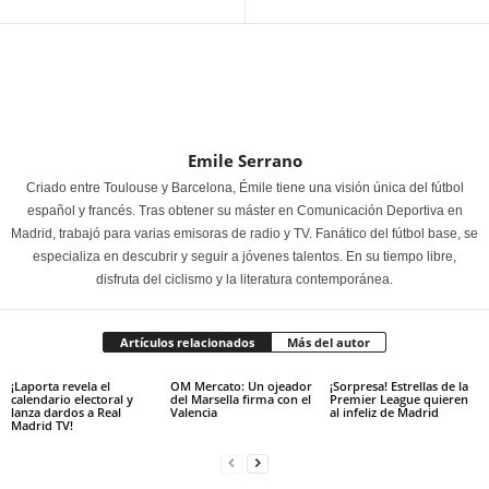
Emile Serrano
Criado entre Toulouse y Barcelona, Émile tiene una visión única del fútbol
español y francés. Tras obtener su máster en Comunicación Deportiva en
Madrid, trabajó para varias emisoras de radio y TV. Fanático del fútbol base, se
especializa en descubrir y seguir a jóvenes talentos. En su tiempo libre,
disfruta del ciclismo y la literatura contemporánea.
Artículos relacionados
Más del autor
¡Laporta revela el
OM Mercato: Un ojeador
¡Sorpresa! Estrellas de la
calendario electoral y
del Marsella firma con el
Premier League quieren
lanza dardos a Real
Valencia
al infeliz de Madrid
Madrid TV!