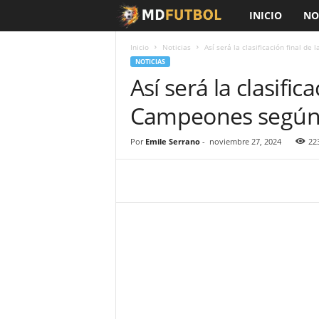
INICIO
NO
M
D
Inicio
Noticias
Así será la clasificación final de
NOTICIAS
Así será la clasific
F
Campeones según 
ú
t
Por
Emile Serrano
-
noviembre 27, 2024
22
b
o
l