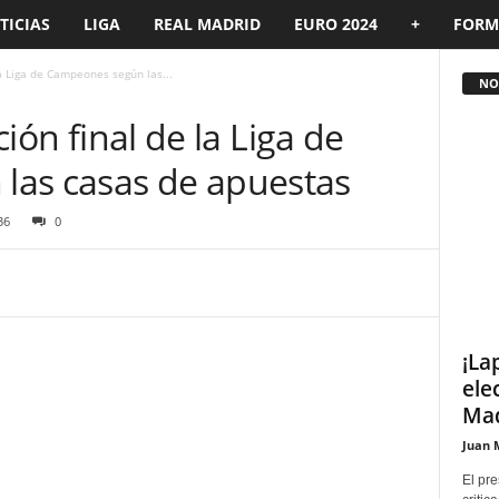
TICIAS
LIGA
REAL MADRID
EURO 2024
+
FORM
 la Liga de Campeones según las...
NOT
ación final de la Liga de
las casas de apuestas
36
0
¡La
ele
Mad
Juan 
El pre