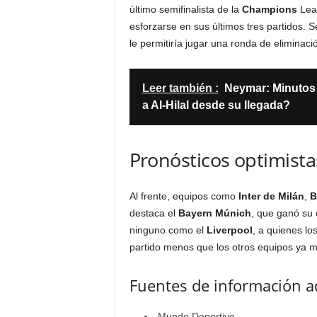
último semifinalista de la
Champions
Leag
esforzarse en sus últimos tres partidos. 
le permitiría jugar una ronda de eliminaci
Leer también :
Neymar: Minutos
a Al-Hilal desde su llegada?
Pronósticos optimist
Al frente, equipos como
Inter de Milán
,
B
destaca el
Bayern Múnich
, que ganó su 
ninguno como el
Liverpool
, a quienes lo
partido menos que los otros equipos ya 
Fuentes de información a
Mundo Deportivo