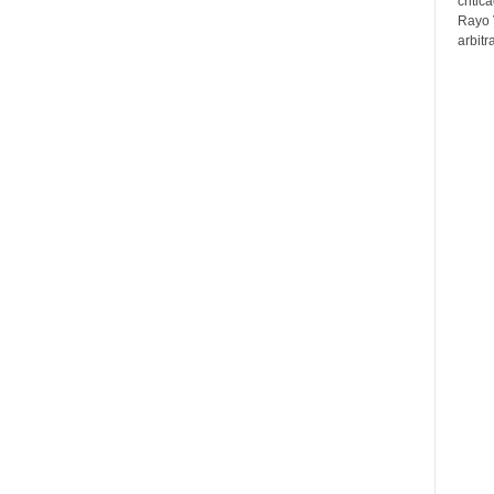
critic
Rayo 
arbitr