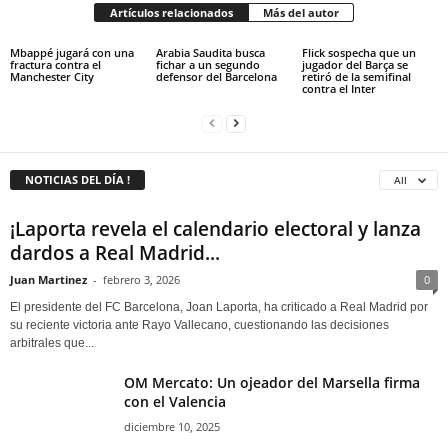
Artículos relacionados
Más del autor
Mbappé jugará con una
Arabia Saudita busca
Flick sospecha que un
fractura contra el
fichar a un segundo
jugador del Barça se
Manchester City
defensor del Barcelona
retiró de la semifinal
contra el Inter
NOTICIAS DEL DÍA !
All
¡Laporta revela el calendario electoral y lanza
dardos a Real Madrid...
Juan Martinez
-
febrero 3, 2026
0
El presidente del FC Barcelona, Joan Laporta, ha criticado a Real Madrid por
su reciente victoria ante Rayo Vallecano, cuestionando las decisiones
arbitrales que...
OM Mercato: Un ojeador del Marsella firma
con el Valencia
diciembre 10, 2025