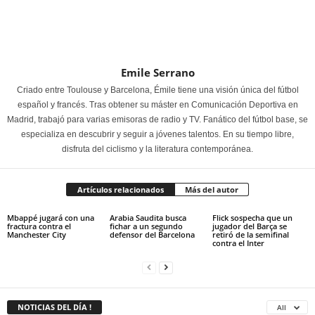
Emile Serrano
Criado entre Toulouse y Barcelona, Émile tiene una visión única del fútbol
español y francés. Tras obtener su máster en Comunicación Deportiva en
Madrid, trabajó para varias emisoras de radio y TV. Fanático del fútbol base, se
especializa en descubrir y seguir a jóvenes talentos. En su tiempo libre,
disfruta del ciclismo y la literatura contemporánea.
Artículos relacionados
Más del autor
Mbappé jugará con una
Arabia Saudita busca
Flick sospecha que un
fractura contra el
fichar a un segundo
jugador del Barça se
Manchester City
defensor del Barcelona
retiró de la semifinal
contra el Inter
NOTICIAS DEL DÍA !
All