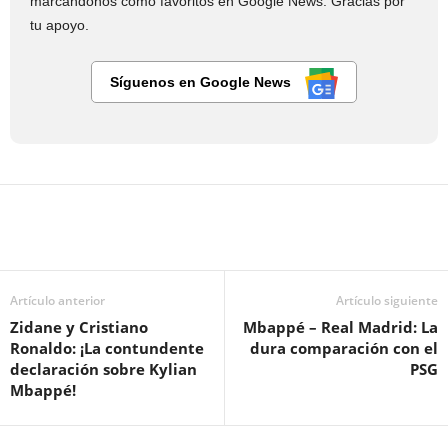
marcándonos como favoritos en Google News. Gracias por
tu apoyo.
Síguenos en Google News
Artículo anterior
Artículo siguiente
Zidane y Cristiano
Mbappé – Real Madrid: La
Ronaldo: ¡La contundente
dura comparación con el
declaración sobre Kylian
PSG
Mbappé!