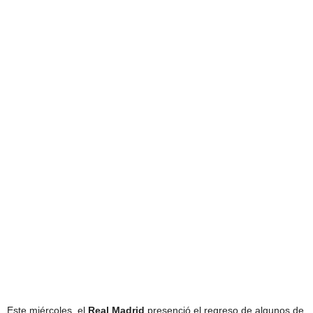
Este miércoles, el
Real Madrid
presenció el regreso de algunos de