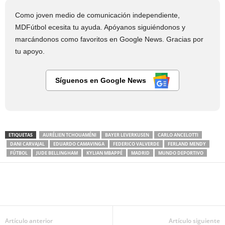
Como joven medio de comunicación independiente,
MDFútbol ecesita tu ayuda. Apóyanos siguiéndonos y
marcándonos como favoritos en Google News. Gracias por
tu apoyo.
Síguenos en Google News
ETIQUETAS
AURÉLIEN TCHOUAMÉNI
BAYER LEVERKUSEN
CARLO ANCELOTTI
DANI CARVAJAL
EDUARDO CAMAVINGA
FEDERICO VALVERDE
FERLAND MENDY
FÚTBOL
JUDE BELLINGHAM
KYLIAN MBAPPÉ
MADRID
MUNDO DEPORTIVO
Artículo anterior
Artículo siguiente