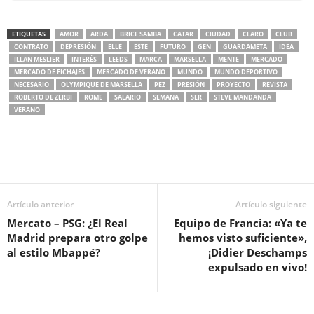
ETIQUETAS
AMOR
ARDA
BRICE SAMBA
CATAR
CIUDAD
CLARO
CLUB
CONTRATO
DEPRESIÓN
ELLE
ESTE
FUTURO
GEN
GUARDAMETA
IDEA
ILLAN MESLIER
INTERÉS
LEEDS
MARCA
MARSELLA
MENTE
MERCADO
MERCADO DE FICHAJES
MERCADO DE VERANO
MUNDO
MUNDO DEPORTIVO
NECESARIO
OLYMPIQUE DE MARSELLA
PEZ
PRESIÓN
PROYECTO
REVISTA
ROBERTO DE ZERBI
ROME
SALARIO
SEMANA
SER
STEVE MANDANDA
VERANO
Artículo anterior
Artículo siguiente
Mercato – PSG: ¿El Real
Equipo de Francia: «Ya te
Madrid prepara otro golpe
hemos visto suficiente»,
al estilo Mbappé?
¡Didier Deschamps
expulsado en vivo!