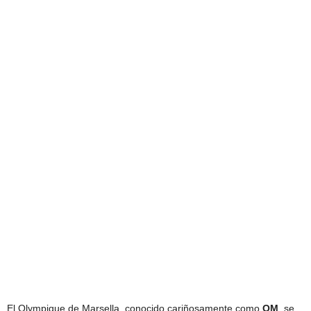
El Olympique de Marsella, conocido cariñosamente como
OM
, se