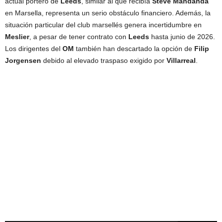
actual portero de
Leeds
, similar al que recibía
Steve Mandanda
en Marsella, representa un serio obstáculo financiero. Además, la
situación particular del club marsellés genera incertidumbre en
Meslier
, a pesar de tener contrato con
Leeds
hasta junio de 2026.
Los dirigentes del
OM
también han descartado la opción de
Filip
Jorgensen
debido al elevado traspaso exigido por
Villarreal
.