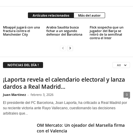
Artículos relacionados
Más del autor
Mbappé jugará con una
Arabia Saudita busca
Flick sospecha que un
fractura contra el
fichar a un segundo
jugador del Barça se
Manchester City
defensor del Barcelona
retiró de la semifinal
contra el Inter
NOTICIAS DEL DÍA !
All
¡Laporta revela el calendario electoral y lanza
dardos a Real Madrid...
Juan Martinez
-
febrero 3, 2026
0
El presidente del FC Barcelona, Joan Laporta, ha criticado a Real Madrid por
su reciente victoria ante Rayo Vallecano, cuestionando las decisiones
arbitrales que...
OM Mercato: Un ojeador del Marsella firma
con el Valencia