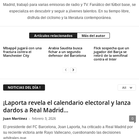
Madrid, trabajó para varias emisoras de radio y TV. Fanático del fútbol base, se
especializa en descubrir y seguir a jóvenes talentos. En su tiempo libre,
disfruta del ciclismo y la literatura contemporánea.
Artículos relacionados
Más del autor
Mbappé jugará con una
Arabia Saudita busca
Flick sospecha que un
fractura contra el
fichar a un segundo
jugador del Barça se
Manchester City
defensor del Barcelona
retiró de la semifinal
contra el Inter
NOTICIAS DEL DÍA !
All
¡Laporta revela el calendario electoral y lanza
dardos a Real Madrid...
Juan Martinez
-
febrero 3, 2026
0
El presidente del FC Barcelona, Joan Laporta, ha criticado a Real Madrid por
su reciente victoria ante Rayo Vallecano, cuestionando las decisiones
arbitrales que...