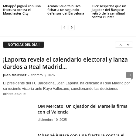
Mbappé jugará con una
Arabia Saudita busca
Flick sospecha que un
fractura contra el
fichar a un segundo
jugador del Barça se
Manchester City
defensor del Barcelona
retiró de la semifinal
contra el Inter
NOTICIAS DEL DÍA !
All
¡Laporta revela el calendario electoral y lanza
dardos a Real Madrid...
Juan Martinez
-
febrero 3, 2026
0
El presidente del FC Barcelona, Joan Laporta, ha criticado a Real Madrid por
su reciente victoria ante Rayo Vallecano, cuestionando las decisiones
arbitrales que...
OM Mercato: Un ojeador del Marsella firma
con el Valencia
diciembre 10, 2025
Mbappé jugará con una fractura contra el