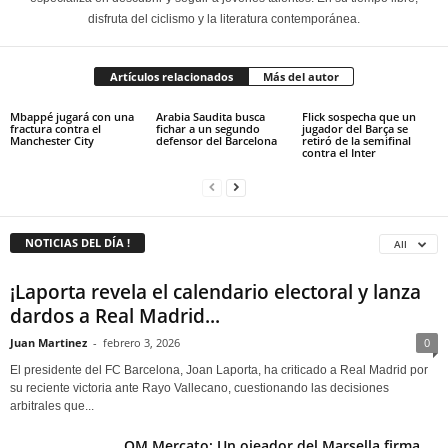
disfruta del ciclismo y la literatura contemporánea.
Artículos relacionados
Más del autor
Mbappé jugará con una
Arabia Saudita busca
Flick sospecha que un
fractura contra el
fichar a un segundo
jugador del Barça se
Manchester City
defensor del Barcelona
retiró de la semifinal
contra el Inter
NOTICIAS DEL DÍA !
All
¡Laporta revela el calendario electoral y lanza
dardos a Real Madrid...
Juan Martinez
-
febrero 3, 2026
0
El presidente del FC Barcelona, Joan Laporta, ha criticado a Real Madrid por
su reciente victoria ante Rayo Vallecano, cuestionando las decisiones
arbitrales que...
OM Mercato: Un ojeador del Marsella firma