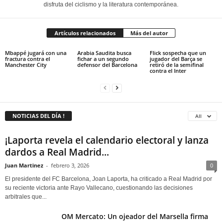
disfruta del ciclismo y la literatura contemporánea.
Artículos relacionados
Más del autor
Mbappé jugará con una
Arabia Saudita busca
Flick sospecha que un
fractura contra el
fichar a un segundo
jugador del Barça se
Manchester City
defensor del Barcelona
retiró de la semifinal
contra el Inter
NOTICIAS DEL DÍA !
All
¡Laporta revela el calendario electoral y lanza
dardos a Real Madrid...
Juan Martinez
-
febrero 3, 2026
0
El presidente del FC Barcelona, Joan Laporta, ha criticado a Real Madrid por
su reciente victoria ante Rayo Vallecano, cuestionando las decisiones
arbitrales que...
OM Mercato: Un ojeador del Marsella firma