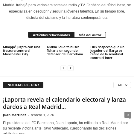
Madrid, trabajó para varias emisoras de radio y TV. Fanático del fútbol base, se
especializa en descubrir y seguir a jóvenes talentos. En su tiempo libre,
disfruta del ciclismo y la literatura contemporánea.
Artículos relacionados
Más del autor
Mbappé jugará con una
Arabia Saudita busca
Flick sospecha que un
fractura contra el
fichar a un segundo
jugador del Barça se
Manchester City
defensor del Barcelona
retiró de la semifinal
contra el Inter
NOTICIAS DEL DÍA !
All
¡Laporta revela el calendario electoral y lanza
dardos a Real Madrid...
Juan Martinez
-
febrero 3, 2026
0
El presidente del FC Barcelona, Joan Laporta, ha criticado a Real Madrid por
su reciente victoria ante Rayo Vallecano, cuestionando las decisiones
arbitrales que...