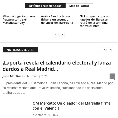
Artículos relacionados
Más del autor
Mbappé jugará con una
Arabia Saudita busca
Flick sospecha que un
fractura contra el
fichar a un segundo
jugador del Barça se
Manchester City
defensor del Barcelona
retiró de la semifinal
contra el Inter
NOTICIAS DEL DÍA !
All
¡Laporta revela el calendario electoral y lanza
dardos a Real Madrid...
Juan Martinez
-
febrero 3, 2026
0
El presidente del FC Barcelona, Joan Laporta, ha criticado a Real Madrid por
su reciente victoria ante Rayo Vallecano, cuestionando las decisiones
arbitrales que...
OM Mercato: Un ojeador del Marsella firma
con el Valencia
diciembre 10, 2025