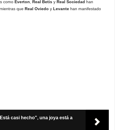
pos como
Everton
,
Real Betis
y
Real Sociedad
han
 mientras que
Real Oviedo
y
Levante
han manifestado
Está casi hecho", una joya está a