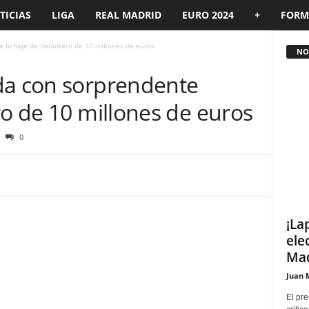
TICIAS
LIGA
REAL MADRID
EURO 2024
+
FORM
 fichaje de delantero de 10 millones de euros
NOT
da con sorprendente
ro de 10 millones de euros
0
¡La
ele
Mad
Juan 
El pre