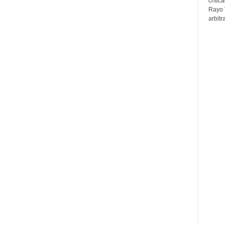
critic
Rayo 
arbitr