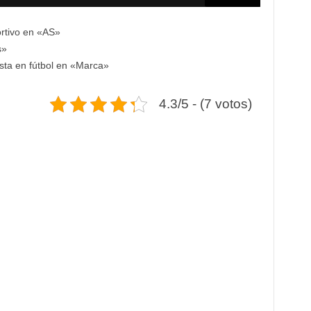
rtivo en «AS»
s»
sta en fútbol en «Marca»
4.3/5 - (7 votos)