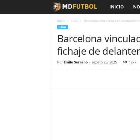
INICIO
NO
M
D
Inicio
LIGA
Barcelona vinculada con sorprendente
LIGA
Barcelona vincula
F
fichaje de delante
ú
t
Por
Emile Serrano
-
agosto 25, 2025
1277
b
o
l