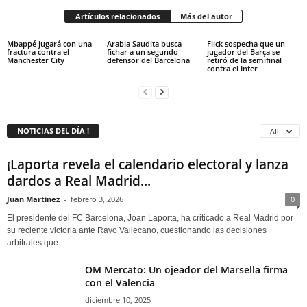
Artículos relacionados
Más del autor
Mbappé jugará con una
Arabia Saudita busca
Flick sospecha que un
fractura contra el
fichar a un segundo
jugador del Barça se
Manchester City
defensor del Barcelona
retiró de la semifinal
contra el Inter
NOTICIAS DEL DÍA !
All
¡Laporta revela el calendario electoral y lanza
dardos a Real Madrid...
Juan Martinez
-
febrero 3, 2026
0
El presidente del FC Barcelona, Joan Laporta, ha criticado a Real Madrid por
su reciente victoria ante Rayo Vallecano, cuestionando las decisiones
arbitrales que...
OM Mercato: Un ojeador del Marsella firma
con el Valencia
diciembre 10, 2025