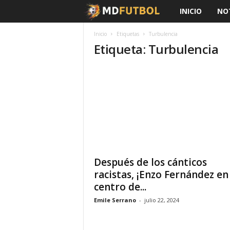
INICIO
NOT
M
D
Inicio
Etiquetas
Turbulencia
Etiqueta: Turbulencia
F
ú
t
b
o
Después de los cánticos
l
racistas, ¡Enzo Fernández en
centro de...
Emile Serrano
-
julio 22, 2024