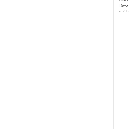
critic
Rayo 
arbitr