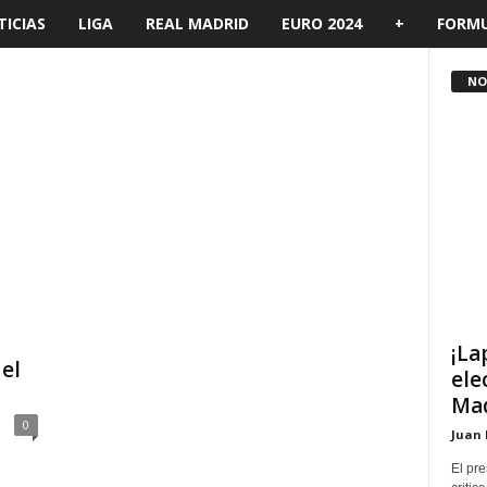
ICIAS
LIGA
REAL MADRID
EURO 2024
+
FORMU
NOT
¡La
 el
ele
Mad
0
Juan 
El pre